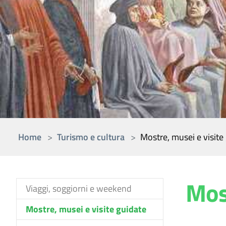
You are here:
Home
Turismo e cultura
Mostre, musei e visite
Most
Viaggi, soggiorni e weekend
(current)
Mostre, musei e visite guidate