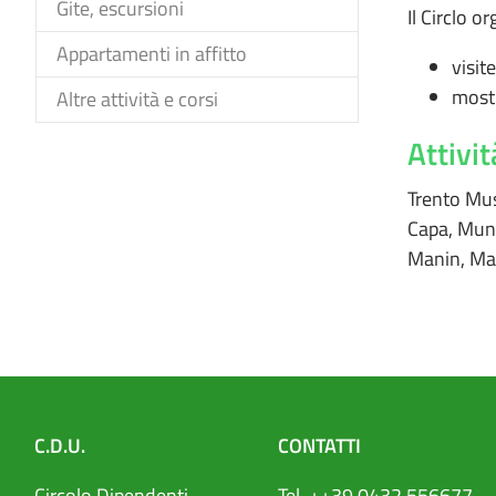
Gite, escursioni
Il Circlo 
Appartamenti in affitto
visit
mostr
Altre attività e corsi
Attivit
Trento Mus
Capa, Munc
Manin, Man
C.D.U.
CONTATTI
Circolo Dipendenti
Tel. ++39.0432.556677