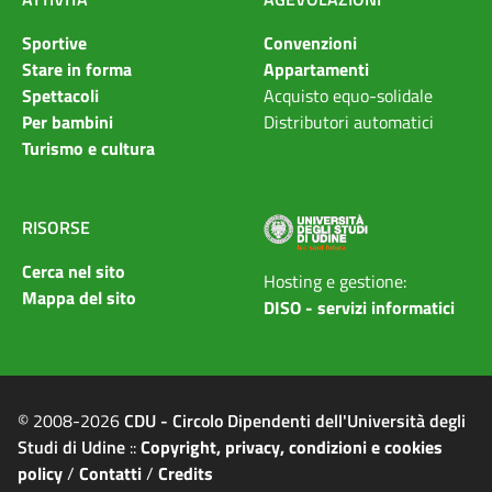
Sportive
Convenzioni
Stare in forma
Appartamenti
Spettacoli
Acquisto equo-solidale
Per bambini
Distributori automatici
Turismo e cultura
RISORSE
Cerca nel sito
Hosting e gestione:
Mappa del sito
DISO - servizi informatici
© 2008-2026
CDU - Circolo Dipendenti dell'Università degli
Studi di Udine
::
Copyright, privacy, condizioni e cookies
policy
/
Contatti
/
Credits