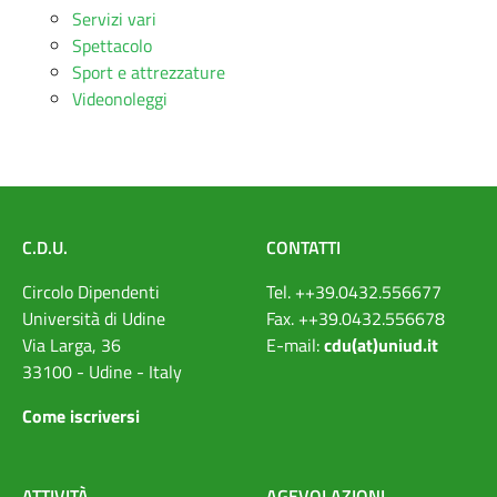
Servizi vari
Spettacolo
Sport e attrezzature
Videonoleggi
C.D.U.
CONTATTI
Circolo Dipendenti
Tel. ++39.0432.556677
Università di Udine
Fax. ++39.0432.556678
Via Larga, 36
E-mail:
cdu(at)uniud.it
33100 - Udine - Italy
Come iscriversi
ATTIVIT
À
AGEVOLAZIONI