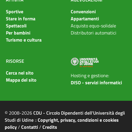
Sportive
Convenzioni
Stare in forma
Appartamenti
Spettacoli
Acquisto equo-solidale
Per bambini
Distributori automatici
Turismo e cultura
RISORSE
Cerca nel sito
Hosting e gestione:
Mappa del sito
DISO - servizi informatici
© 2008-2026
CDU - Circolo Dipendenti dell'Università degli
Studi di Udine
::
Copyright, privacy, condizioni e cookies
policy
/
Contatti
/
Credits