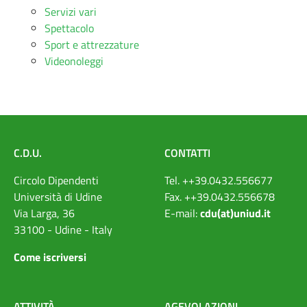
Servizi vari
Spettacolo
Sport e attrezzature
Videonoleggi
C.D.U.
CONTATTI
Circolo Dipendenti
Tel. ++39.0432.556677
Università di Udine
Fax. ++39.0432.556678
Via Larga, 36
E-mail:
cdu(at)uniud.it
33100 - Udine - Italy
Come iscriversi
ATTIVIT
À
AGEVOLAZIONI