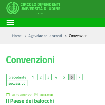
Skip to main content
You are here:
Home
Agevolazioni e sconti
Convenzioni
Convenzioni
precedente
1
2
3
4
5
6
7
successivo
28-05-2010 15:59
GIOCATTOLI
Il Paese dei balocchi