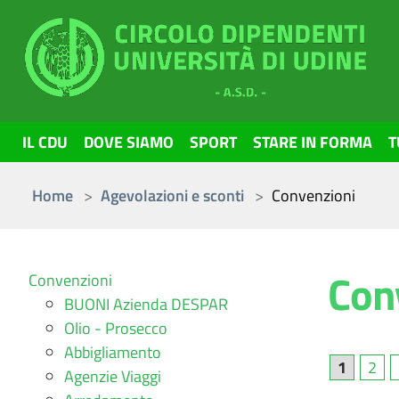
Skip to main content
IL CDU
DOVE SIAMO
SPORT
STARE IN FORMA
T
You are here:
Home
Agevolazioni e sconti
Convenzioni
Con
Convenzioni
BUONI Azienda DESPAR
Olio - Prosecco
Abbigliamento
1
2
Agenzie Viaggi