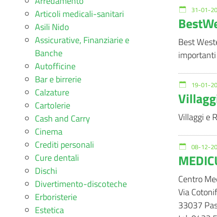
Arredamento
31-01-20
Articoli medicali-sanitari
BestWe
Asili Nido
Assicurative, Finanziarie e
Best Wester
Banche
importanti 
Autofficine
Bar e birrerie
19-01-20
Calzature
Villag
Cartolerie
Villaggi e 
Cash and Carry
Cinema
Crediti personali
08-12-20
MEDIC
Cure dentali
Dischi
Centro Med
Divertimento-discoteche
Via Cotonif
Erboristerie
33037 Pasi
Estetica