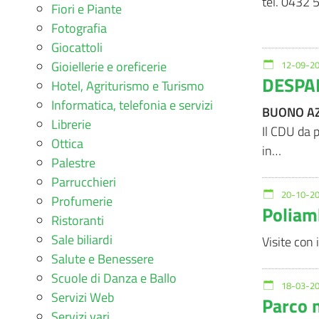
tel. 0432
Fiori e Piante
Fotografia
Giocattoli
Gioiellerie e oreficerie
12-09-20
DESPA
Hotel, Agriturismo e Turismo
Informatica, telefonia e servizi
BUONO A
Librerie
Il CDU da 
Ottica
in…
Palestre
Parrucchieri
20-10-20
Profumerie
Poliam
Ristoranti
Sale biliardi
Visite con 
Salute e Benessere
Scuole di Danza e Ballo
18-03-20
Servizi Web
Parco n
Servizi vari