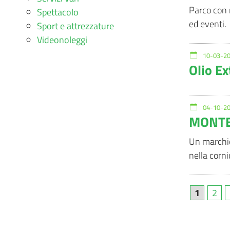
Parco con r
Spettacolo
ed eventi.
Sport e attrezzature
Videonoleggi
10-03-20
Olio Ex
04-10-20
MONTB
Un marchio 
nella corn
1
2